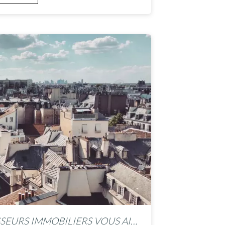
EXPATRIÉS : LAISSEZ LES CHASSEURS IMMOBILIERS VOUS AIDER À EMMÉNAGER À PARIS !