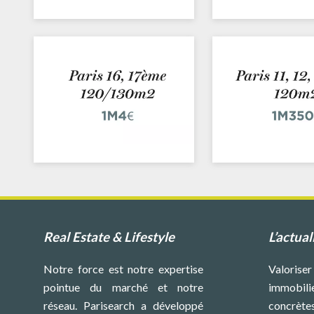
Real Estate & Lifestyle
L’actual
Notre force est notre expertise
Valoriser
pointue du marché et notre
immobilie
réseau. Parisearch a développé
concrète