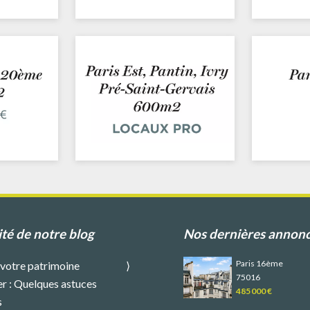
ité de notre blog
Nos dernières annon
Paris 16ème
 votre patrimoine
75016
r : Quelques astuces
485 000 €
s