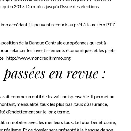
jusqu’en 2017. Du moins jusqu’à l’issue des élections
rimo accédant, ils peuvent recourir au prêt à taux zéro PTZ
a position de la Banque Centrale européennes qui est à
e pour relancer les investissements économiques et les prêts
te :
http://www.moncreditimmo.org
s passées en revue :
rait comme un outil de travail indispensable. Il permet au
ontant, mensualité, taux les plus bas, taux d’assurance,
ité d’endettement sur le long terme.
t immobilier avec les meilleurs taux. Le futur bénéficiaire,
ec réalisme. Et ce dossier sera présenté à la banque de son