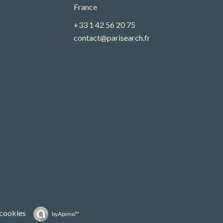
France
+33 1 42 56 20 75
contact@parisearch.fr
 cookies
by
Apimo™