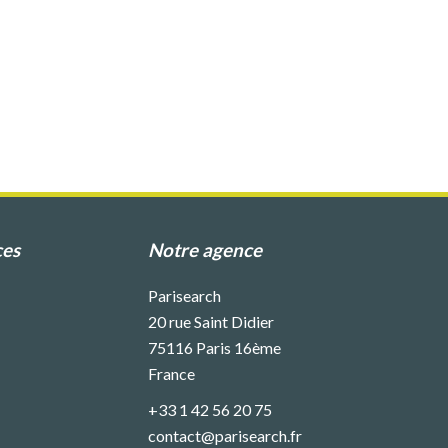
ces
Notre agence
Parisearch
20 rue Saint Didier
75116
Paris 16ème
France
+33 1 42 56 20 75
contact@parisearch.fr