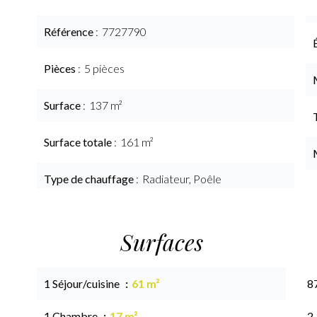
Référence
7727790
Pièces
5 pièces
Surface
137 m²
Surface totale
161 m²
Type de chauffage
Radiateur, Poêle
Surfaces
1 Séjour/cuisine
61 m²
8
1 Chambre
17 m²
2.