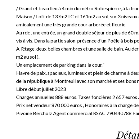
/ Grand et beau lieu à 4 min du métro Robespierre, à la fro
Maison / Loft de 137m2 LC et 161m2 au sol, sur 3 niveaux 
amicalement une très grande cour arborée et fleurie.
Au rdc , une entrée, un grand double séjour de plus de 60 m
vis à vis. Dans la partie salon, présence d'un Poêle à bois p
A l’étage, deux belles chambres et une salle de bain. Au d
m2 au sol ).
Un emplacement de parking dans la cour. `
Havre de paix, spacieux, lumineux et plein de charme à deu
de la république à Montreuil avec son marché et ses bons r
Libre début juillet 2023
Charges annuelles 888 euros. Taxes foncières 2 657 euros .
Prix net vendeur 870 000 euros , Honoraires à la charge d
Pivoine Bercholz Agent commercial RSAC 790440788 Par
Détai