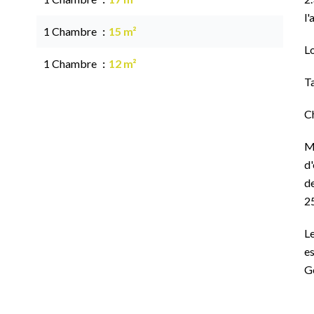
l'
1 Chambre
15 m²
L
1 Chambre
12 m²
T
C
M
d'
de
2
Le
es
G