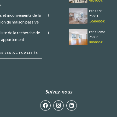
485 000 €
s
Paris 1er
 et inconvénients de la
75001
ion de maison passive
1 060 000 €
Paris 8ème
liste de la recherche de
75008
t appartement
900 000 €
S LES ACTUALITÉS
Suivez-nous