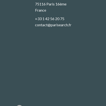
75116
Paris 16ème
France
+33 1 42 56 20 75
contact@parisearch.fr