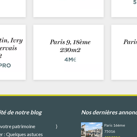
ité de notre blog
Nos dernières annon
Paris 16ème
 votre patrimoine
75016
r : Quelques astuces