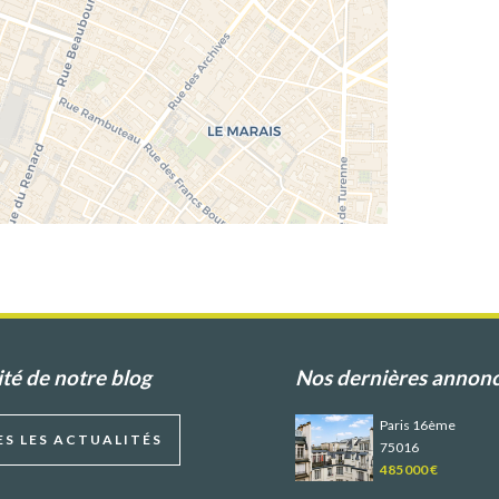
ité de notre blog
Nos dernières annon
Paris 16ème
S LES ACTUALITÉS
75016
485 000 €