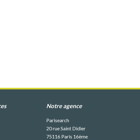
ces
Notre agence
Parisearch
20 rue Saint Didier
75116
Paris 16ème