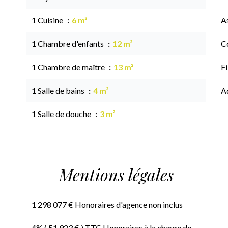
1 Cuisine
6 m²
A
1 Chambre d'enfants
12 m²
C
1 Chambre de maître
13 m²
F
1 Salle de bains
4 m²
A
1 Salle de douche
3 m²
Mentions légales
1 298 077 € Honoraires d'agence non inclus
4% ( 51 923 € ) TTC Honoraires à la charge de