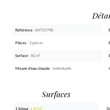
Détai
Référence
84755798
Pièces
3 pièces
Surface
82 m²
Moyen d'eau chaude
Individuelle
Surfaces
1 Séjour
27 m²
D