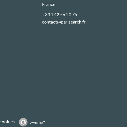
France
+33 1 42 56 20 75
contact@parisearch.fr
 cookies
by
Apimo™