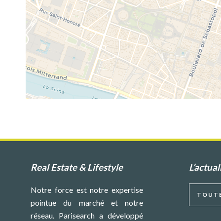
Real Estate & Lifestyle
L’actual
Notre force est notre expertise
TOUTE
pointue du marché et notre
réseau. Parisearch a développé