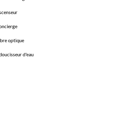
scenseur
oncierge
ibre optique
doucisseur d'eau