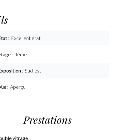
ls
État
Excellent état
Étage
4ème
Exposition
Sud-est
Vue
Aperçu
Prestations
ouble vitrage