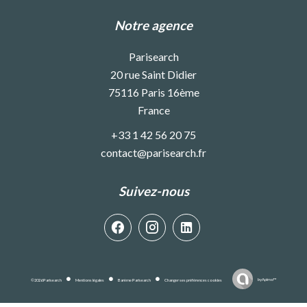
Notre agence
Parisearch
20 rue Saint Didier
75116
Paris 16ème
France
+33 1 42 56 20 75
contact@parisearch.fr
Suivez-nous
by
Apimo™
©2026 Parisearch
Mentions légales
Barème Parisearch
Changer ses préférences cookies