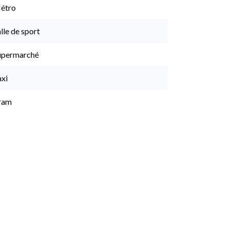
étro
lle de sport
upermarché
axi
ram