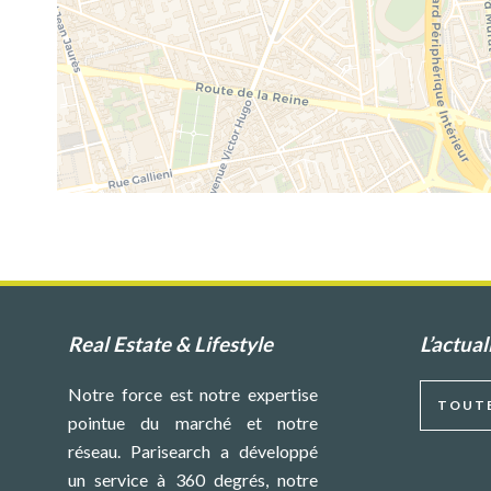
Real Estate & Lifestyle
L’actual
Notre force est notre expertise
TOUTE
pointue du marché et notre
réseau. Parisearch a développé
un service à 360 degrés, notre