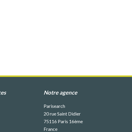
ces
Notre agence
Parisearch
20 rue Saint Didier
75116
Paris 16ème
France