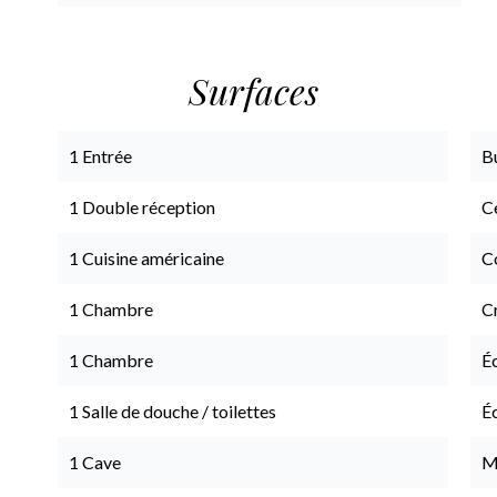
Surfaces
1 Entrée
B
1 Double réception
Ce
1 Cuisine américaine
C
1 Chambre
C
1 Chambre
É
1 Salle de douche / toilettes
É
1 Cave
M