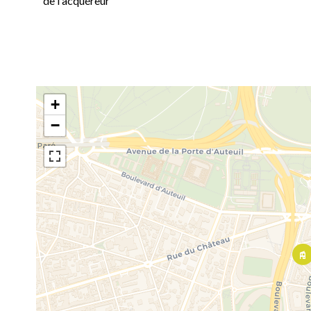
de l'acquéreur
+
−