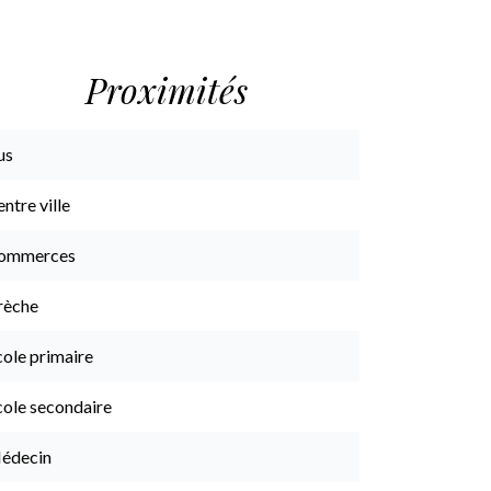
Proximités
us
ntre ville
ommerces
rèche
cole primaire
cole secondaire
édecin