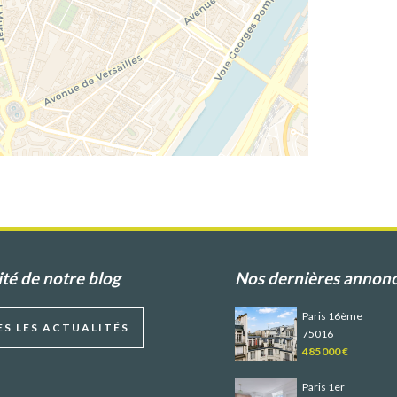
ité de notre blog
Nos dernières annon
Paris 16ème
S LES ACTUALITÉS
75016
485 000 €
Paris 1er