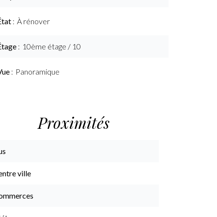
État
À rénover
Étage
10ème étage / 10
Vue
Panoramique
Proximités
us
ntre ville
ommerces