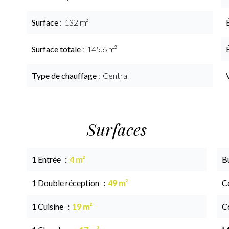
Surface
132 m²
Surface totale
145.6 m²
Type de chauffage
Central
Surfaces
1 Entrée
4 m²
B
1 Double réception
49 m²
Ce
1 Cuisine
19 m²
C