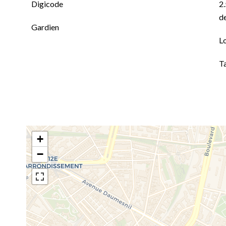
Digicode
2.
de
Gardien
L
T
+
−