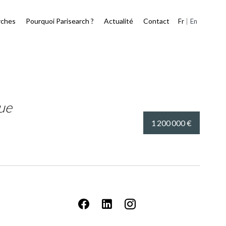
rches
Pourquoi Parisearch ?
Actualité
Contact
Fr
En
ue
1 200 000 €