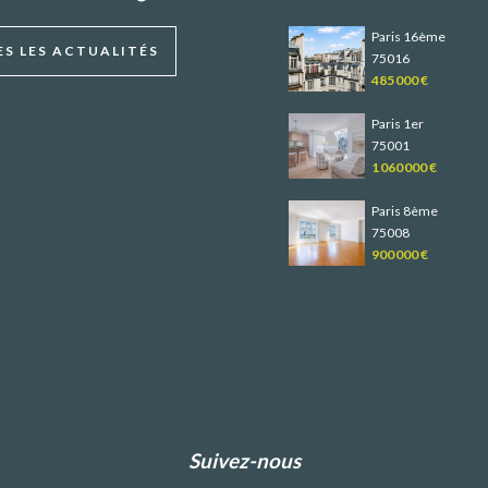
Paris 16ème
S LES ACTUALITÉS
75016
485 000 €
Paris 1er
75001
1 060 000 €
Paris 8ème
75008
900 000 €
Suivez-nous